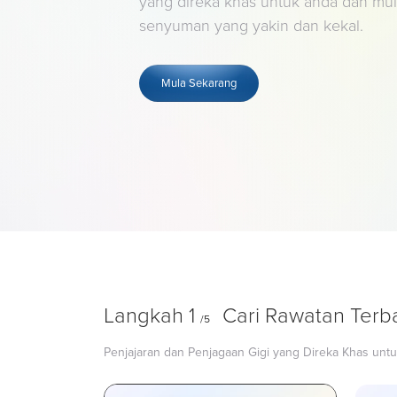
yang direka khas untuk anda dan mu
senyuman yang yakin dan kekal.
Mula Sekarang
Langkah 1
Cari Rawatan Terba
/5
Penjajaran dan Penjagaan Gigi yang Direka Khas unt