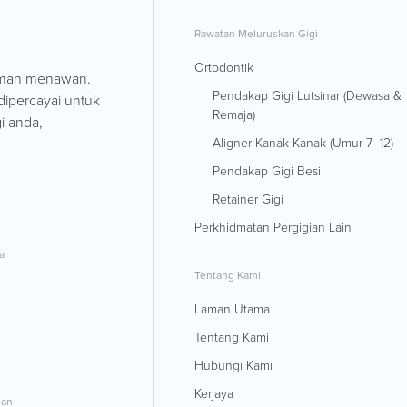
Rawatan Meluruskan Gigi
Ortodontik
uman menawan.
Pendakap Gigi Lutsinar (Dewasa &
dipercayai untuk
Remaja)
i anda,
Aligner Kanak-Kanak (Umur 7–12)
Pendakap Gigi Besi
Retainer Gigi
Perkhidmatan Pergigian Lain
a
Tentang Kami
Laman Utama
Tentang Kami
Hubungi Kami
Kerjaya
gan