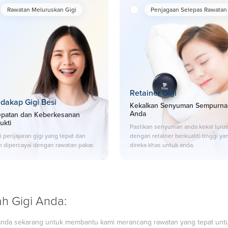
Rawatan Meluruskan Gigi
Penjagaan Selepas Rawatan
Retainer Gigi
dakap Gigi Besi
Kekalkan Senyuman Sempurna
Anda
epatan dan Keberkesanan
ukti
Pastikan senyuman anda kekal luru
 penjajaran gigi yang tepat dan
dengan retainer berkualiti tinggi ya
h dipercayai dengan rawatan pakar.
direka khas untuk anda.
ah Gigi Anda:
gi anda sekarang untuk membantu kami merancang rawatan yang tepat unt