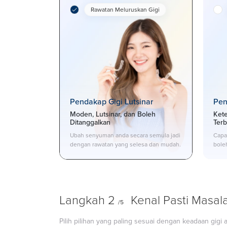
Rawatan Meluruskan Gigi
Pendakap Gigi Lutsinar
Pen
Moden, Lutsinar, dan Boleh
Ket
Ditanggalkan
Terb
Ubah senyuman anda secara semula jadi
Capai
dengan rawatan yang selesa dan mudah.
bole
Langkah 2
Kenal Pasti Masal
/5
Pilih pilihan yang paling sesuai dengan keadaan gi