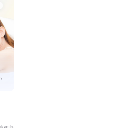
s
ng
uk anda.