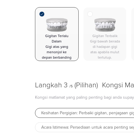
Gigitan Terlalu
Gigitan Terbalik
Dalam
Gigi bawah berada
Gigi atas yang
di hadapan gigi
menonjol ke
atas apabila mulut
depan berbanding
tertutup.
gigi bawah.
Langkah 3
(Pilihan)
Kongsi Ma
/5
Kongsi matlamat yang paling penting bagi anda supa
Kesihatan Pergigian: Perbaiki gigitan, penjagaan gi
Acara Istimewa: Persediaan untuk acara penting se