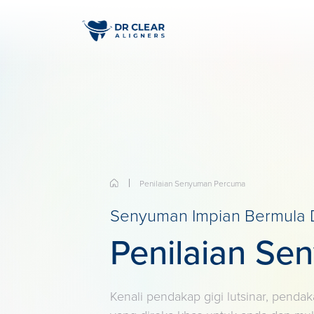
Penilaian Senyuman Percuma
Senyuman Impian Bermula D
Penilaian Se
Kenali pendakap gigi lutsinar, pendaka