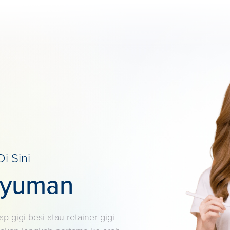
i Sini
nyuman
p gigi besi atau retainer gigi