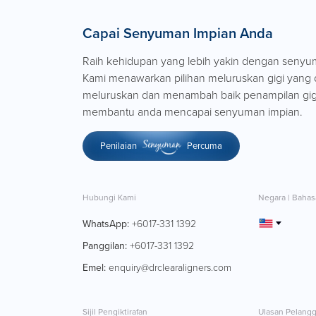
Capai Senyuman Impian Anda
Raih kehidupan yang lebih yakin dengan seny
Kami menawarkan pilihan meluruskan gigi yang 
meluruskan dan menambah baik penampilan gig
membantu anda mencapai senyuman impian.
Penilaian
Percuma
Hubungi Kami
Negara | Bahas
WhatsApp:
+6017-331 1392
Panggilan:
+6017-331 1392
Emel:
enquiry@drclearaligners.com
Sijil Pengiktirafan
Ulasan Pelang