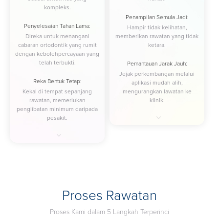
kompleks.
Penampilan Semula Jadi:
Penyelesaian Tahan Lama:
Hampir tidak kelihatan,
Direka untuk menangani
memberikan rawatan yang tidak
cabaran ortodontik yang rumit
ketara.
dengan kebolehpercayaan yang
telah terbukti.
Pemantauan Jarak Jauh:
Jejak perkembangan melalui
Reka Bentuk Tetap:
aplikasi mudah alih,
Kekal di tempat sepanjang
mengurangkan lawatan ke
rawatan, memerlukan
klinik.
penglibatan minimum daripada
Keputusan Efisien:
pesakit.
Biasanya selesai dalam tempoh
Pilihan Mampu Milik:
6-9 bulan untuk kes ringan
Bermula dari RM7,000, dengan
hingga sederhana.
harga bergantung pada
keperluan individu.
Keselesaan Maksimum:
Reka bentuk yang selesa
Pilihan Mana Yang Sesuai untuk
geseran dan iritasi pada gusi.
Anda?
Proses Rawatan
Pendakap Gigi Besi: Pilihan
Berpatutan:
terbaik bagi mereka yang
Bermula dari RM5,950,
Proses Kami dalam 5 Langkah Terperinci
memerlukan rawatan klinik yang
disesuaikan dengan keadaan