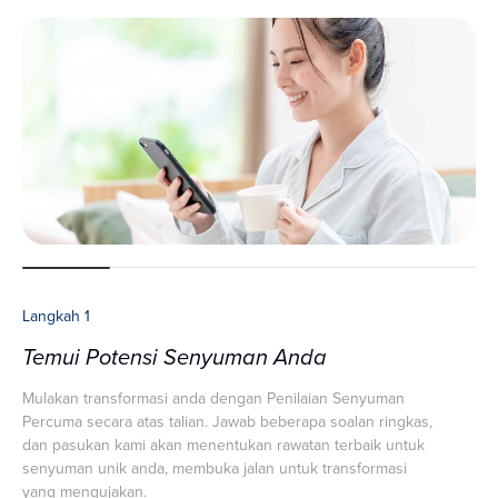
tepat untuk kes rumit.
gigi anda.
Pilihan Mana Yang Sesuai untuk
Anda?
Pendakap Gigi Lutsinar: Sesuai
untuk penyelesaian moden dan
fleksibel, dengan kemudahan
serta hasil yang lebih cepat.
Langkah 1
Temui Potensi Senyuman Anda
Mulakan transformasi anda dengan Penilaian Senyuman
Percuma secara atas talian. Jawab beberapa soalan ringkas,
dan pasukan kami akan menentukan rawatan terbaik untuk
senyuman unik anda, membuka jalan untuk transformasi
yang mengujakan.